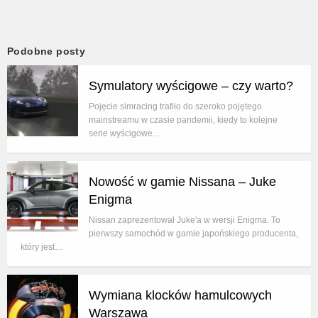
Podobne posty
Symulatory wyścigowe – czy warto?
Pojęcie simracing trafiło do szeroko pojętego
mainstreamu w czasie pandemii, kiedy to kolejne
serie wyścigowe…
Nowość w gamie Nissana – Juke
Enigma
Nissan zaprezentował Juke'a w wersji Enigma. To
pierwszy samochód w gamie japońskiego producenta,
który jest…
Wymiana klocków hamulcowych
Warszawa