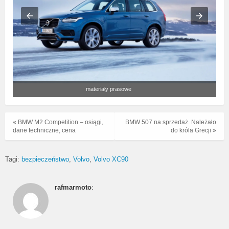
materiały prasowe
« BMW M2 Competition – osiągi,
BMW 507 na sprzedaż. Należało
dane techniczne, cena
do króla Grecji »
Tagi:
bezpieczeństwo
Volvo
Volvo XC90
rafmarmoto
: