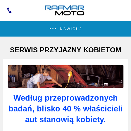
NAWIGUJ
SERWIS PRZYJAZNY KOBIETOM
Według przeprowadzonych
badań, blisko 40 % właścicieli
aut stanowią kobiety.