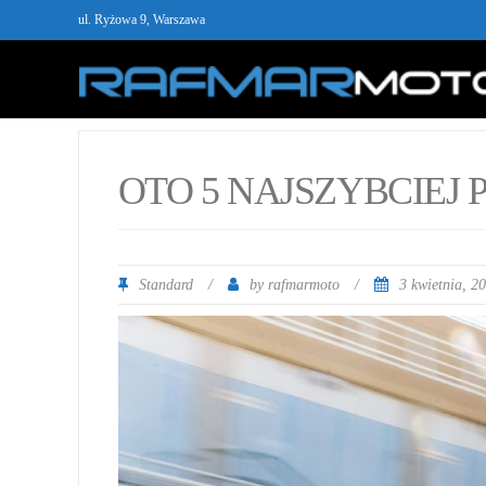
ul. Ryżowa 9, Warszawa
OTO 5 NAJSZYBCIEJ
Standard
/
by
/
3 kwietnia, 2
rafmarmoto