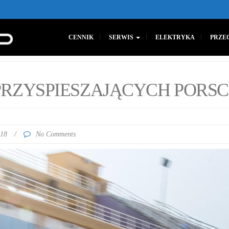
CENNIK
SERWIS
ELEKTRYKA
PRZE
 PRZYSPIESZAJĄCYCH PORS
018
/
No Comments