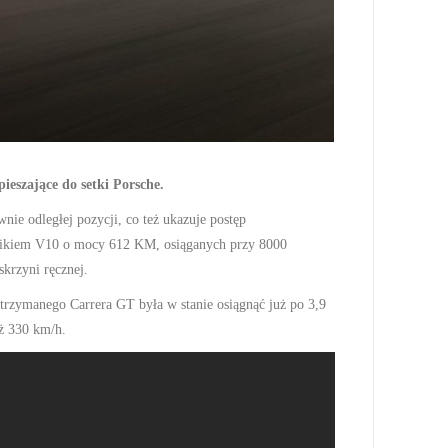
ieszające do setki Porsche.
ie odległej pozycji, co też ukazuje postęp
lnikiem V10 o mocy 612 KM, osiąganych przy 8000
krzyni ręcznej.
trzymanego Carrera GT była w stanie osiągnąć już po 3,9
ż 330 km/h.