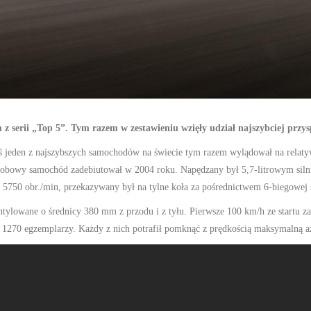
 z serii „Top 5”. Tym razem w zestawieniu wzięły udział najszybciej przysp
ś jeden z najszybszych samochodów na świecie tym razem wylądował na relatywn
uosobowy samochód zadebiutował w 2004 roku. Napędzany był 5,7-litrowym si
750 obr./min, przekazywany był na tylne koła za pośrednictwem 6-biegowej s
ylowane o średnicy 380 mm z przodu i z tyłu. Pierwsze 100 km/h ze startu za
 1270 egzemplarzy. Każdy z nich potrafił pomknąć z prędkością maksymalną a