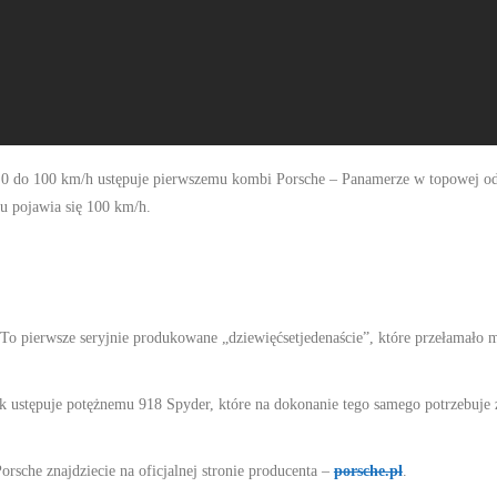
d 0 do 100 km/h ustępuje pierwszemu kombi Porsche – Panamerze w topowej 
zu pojawia się 100 km/h.
 To pierwsze seryjnie produkowane „dziewięćsetjedenaście”, które przełamało 
 tak ustępuje potężnemu 918 Spyder, które na dokonanie tego samego potrzebuje
rsche znajdziecie na oficjalnej stronie producenta –
porsche.pl
.