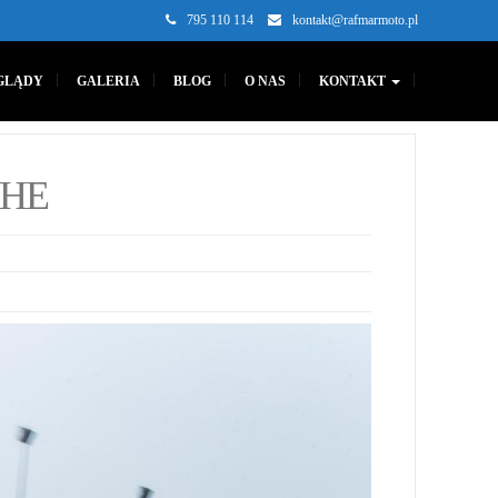
795 110 114
kontakt@rafmarmoto.pl
GLĄDY
GALERIA
BLOG
O NAS
KONTAKT
CHE