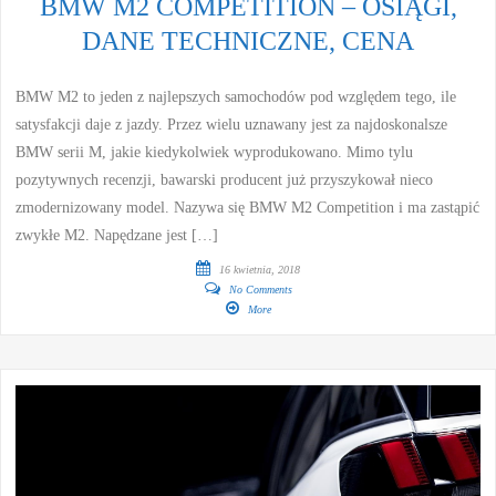
BMW M2 COMPETITION – OSIĄGI,
DANE TECHNICZNE, CENA
BMW M2 to jeden z najlepszych samochodów pod względem tego, ile
satysfakcji daje z jazdy. Przez wielu uznawany jest za najdoskonalsze
BMW serii M, jakie kiedykolwiek wyprodukowano. Mimo tylu
pozytywnych recenzji, bawarski producent już przyszykował nieco
zmodernizowany model. Nazywa się BMW M2 Competition i ma zastąpić
zwykłe M2. Napędzane jest […]
16 kwietnia, 2018
No Comments
More