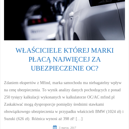
WŁAŚCICIELE KTÓREJ MARKI
PŁACĄ NAJWIĘCEJ ZA
UBEZPIECZENIE OC?
Zdaniem ekspertów z Mfind, marka samochodu ma niebagatelny wpływ
na cenę ubezpieczenia. To wynik analizy danych pochodzących z ponad
250 tysięcy kalkulacji wykonanych w kalkulatorze OC/AC mfind.pl
Zaskakiwać mogą dysproporcje pomiędzy średnimi stawkami
obowiązkowego ubezpieczenia w przypadku właścicieli BMW (1024 zł) i
Suzuki (626 zł). Różnica wynosi aż 398 zł! […]
5 marca, 2017