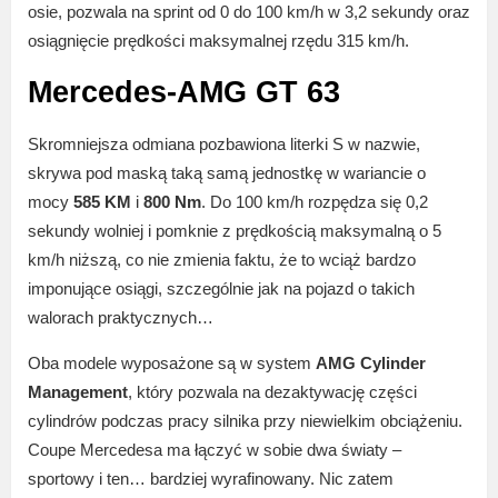
osie, pozwala na sprint od 0 do 100 km/h w 3,2 sekundy oraz
osiągnięcie prędkości maksymalnej rzędu 315 km/h.
Mercedes-AMG GT 63
Skromniejsza odmiana pozbawiona literki S w nazwie,
skrywa pod maską taką samą jednostkę w wariancie o
mocy
585 KM
i
800 Nm
. Do 100 km/h rozpędza się 0,2
sekundy wolniej i pomknie z prędkością maksymalną o 5
km/h niższą, co nie zmienia faktu, że to wciąż bardzo
imponujące osiągi, szczególnie jak na pojazd o takich
walorach praktycznych…
Oba modele wyposażone są w system
AMG Cylinder
Management
, który pozwala na dezaktywację części
cylindrów podczas pracy silnika przy niewielkim obciążeniu.
Coupe Mercedesa ma łączyć w sobie dwa światy –
sportowy i ten… bardziej wyrafinowany. Nic zatem