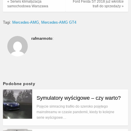
« Serwis klimatyzacja
Ford Fiesta ST 2018 już wkrótce
samochodowa Warszawa
trafi do sprzedaży »
Tagi:
Mercedes-AMG
Mercedes-AMG GT4
rafmarmoto
:
Podobne posty
Symulatory wyścigowe – czy warto?
Pojęcie simracing trafiło do szeroko pojętego
mainstreamu w czasie pandemii, kiedy to kolejne
serie wyścigowe…